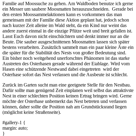
Familie auf Moossuche zu gehen. Am Waldboden benutze ich gerne
ein Messer um saubere Moosmatten herauszuschneiden. Gerade bei
den ersten Moossammelaktionen kann es vorkommen das man
gemeinsam mit der Familie diese Aktion geplant hat, jedoch schon
nach kurzer Zeit alleine im Wald steht, da ein Kind nur weint das
andere zuerst einmal in die einzige Pfütze weit und breit gefallen ist.
Lasst Euch davon nicht einschüchtern und denkt immer nur an die
Beute. Die sauber ausgeschnittenen Moosmatten lassen sich später
bestens verarbeiten. Zusätzlich sammelt man ein paar kleine Äste ein
die später für die Stabilität des Nests von großer Bedeutung sind.
Ein bisher noch weitgehend unerforschtes Phänomen ist das starke
Austreten des Osterhasen gerade während der Eiablage. Wird vom
Hasen eine schützende Nestwand dabei eingetreten wird der
Osterhase sofort das Nest verlassen und die Ausbeute ist schlecht.
Zurück im Garten sucht man eine geeignete Stelle für den Nestbau.
Dafür sollte man genügend Zeit einplanen weil selbst das attraktivste
Nest in einer schlechten Position keinen Ertrag bringen wird. Gerne
möchte der Osterhase unbemerkt das Nest betreten und verlassen
können, daher sollte die Position nah am Grundstücksrand liegen
(möglichst keine Straßenseite).
#gallery-1 {
margin: auto;
}