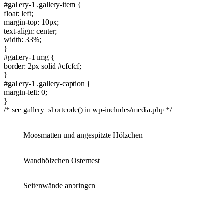
#gallery-1 .gallery-item {
float: left;
margin-top: 10px;
text-align: center;
width: 33%;
}
#gallery-1 img {
border: 2px solid #cfcfcf;
}
#gallery-1 .gallery-caption {
margin-left: 0;
}
/* see gallery_shortcode() in wp-includes/media.php */
Moosmatten und angespitzte Hölzchen
Wandhölzchen Osternest
Seitenwände anbringen