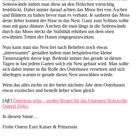
Seitenwände indem man diese an den Hölzchen vorsichtig
festdrückt. Dabei immer darauf achten das Moos frei von Äschen
und Blättern zu halten bevor man es verbaut. Je sauberer das Moss
desto lieber kommt der Hase in das Nest. Ganz zum Schluss sollte
man mit ganz dünnen Ästchen die man längs in die Seitenwände
durch das Moos steckt die Stabilität erhöhen um dem oben
erwähnten Tritten des Hasen entgegenzuwirken.
Nun kann man das Nest frei nach Belieben noch etwas
„interessanter“ gestalten indem man beispielsweise kleine
Tannenzapfen davor legt. Bedenkt immer das gerade in diesen
Tagen in fast jedem Garten solch ein Nest gebaut wird. Man sollte
sich dabei immer in die Rolle des Osterhasen versetzen und sich
überlegen warum er gerade dieses Nest auswählen würde.
Wem das alles nichts ist der bietet nächstes Jahr dem Osterhasen
etwas exotisches und bestellt lieber schon gleich
[
Aff.
]
Ostergras grün – großer Beutel für das Osternest Holzwolle
Osterei Deko
In diesem Sinne…
Frohe Ostern Euer Kaiser & Prinzessin