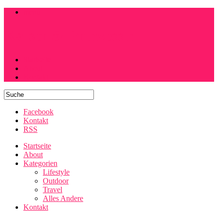
menu
Kaiser & Prinzessin
Startseite
About
Kontakt
Facebook
Kontakt
RSS
Startseite
About
Kategorien
Lifestyle
Outdoor
Travel
Alles Andere
Kontakt