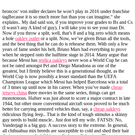
broncos‘ von miller declares he won’t play in 2016 under franchise
tagBecause it is so much more fun than you can imagine,“ she
explains.. My dad said son, if you improve your grades to Bs and Cs
(I wasn’t any A kind of guy), I will take you to see your man Dr.
Now if you throw a split, well, that’s 8 and a big zero which means
a hole
oakley outlet
or a split. Now, we’ve given Brian all the tools,
and the best thing that he can do is rehearse them. With only a few
years of fame under his belt, Bruno Mars had everything to prove
when he stepped onto the halftime stage in 2014. Many argue that
because Messi has
replica oakleys
never won a World Cup he can
not be rated amongst Pel and Diego Maradona as one of the
greatest, but I firmly believe this is a generational thought, as the
World Cup is now possibly a lesser standard than the UEFA
Champions League which Messi has helped Barcelona win a total
of 3 times up until now in his career. When you’ve made
cheap
jerseys china
three movies in the same series, things can get
monotonous. Hafner was just about to score a major contract in late
1944, but other more conventional aircraft soon proved to be much
better for carrying armored vehicles than, say, a
cheap oakleys
ridiculous flying Jeep.. That is the kind of tough stimulus a skinny
guy needs to build muscle.. Just don tell my wife. FATSIS: No,
Vanderjagt is a big guy. A success story to the extreme. In general,
all chihuahua mix breeds are susceptible to cold and shed their hair