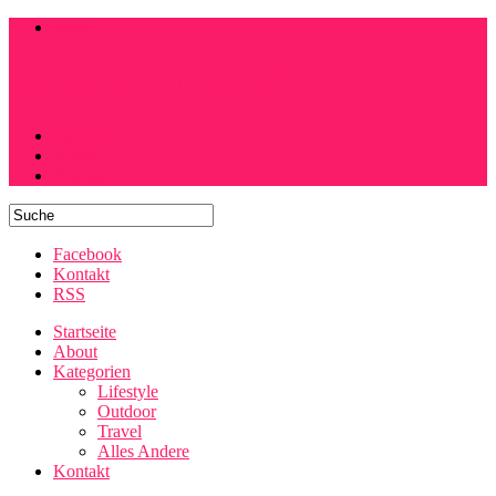
menu
Kaiser & Prinzessin
Startseite
About
Kontakt
Facebook
Kontakt
RSS
Startseite
About
Kategorien
Lifestyle
Outdoor
Travel
Alles Andere
Kontakt