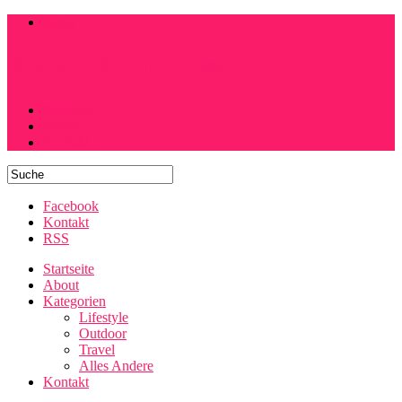
menu
Kaiser & Prinzessin
Startseite
About
Kontakt
Facebook
Kontakt
RSS
Startseite
About
Kategorien
Lifestyle
Outdoor
Travel
Alles Andere
Kontakt