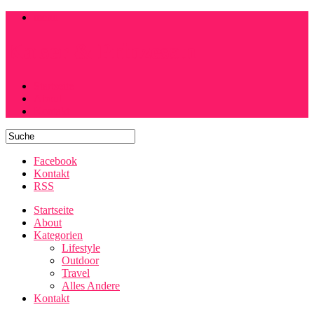
menu
Kaiser & Prinzessin
Startseite
About
Kontakt
Facebook
Kontakt
RSS
Startseite
About
Kategorien
Lifestyle
Outdoor
Travel
Alles Andere
Kontakt