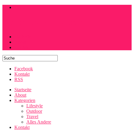
menu
Kaiser & Prinzessin
Startseite
About
Kontakt
Facebook
Kontakt
RSS
Startseite
About
Kategorien
Lifestyle
Outdoor
Travel
Alles Andere
Kontakt